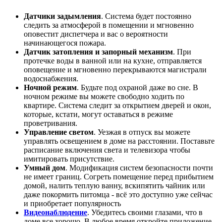
Датчики задымления
. Система будет постоянно
следить за атмосферой в помещении и мгновенно
оповестит диспетчера и вас о вероятности
начинающегося пожара.
Датчик затопления и запорный механизм
. При
протечке воды в ванной или на кухне, отправляется
оповещение и мгновенно перекрываются магистрали
водоснабжения.
Ночной режим
. Будьте под охраной даже во сне. В
ночном режиме вы можете свободно ходить по
квартире. Система следит за открытием дверей и окон,
которые, кстати, могут оставаться в режиме
проветривания.
Управление светом
. Уезжая в отпуск вы можете
управлять освещением в доме на расстоянии. Поставьте
расписание включения света и телевизора чтобы
имитировать присутствие.
Умный дом
. Модификация систем безопасности почти
не имеет границ. Согреть помещение перед прибытием
домой, налить теплую ванну, вскипятить чайник или
даже покормить питомца - всё это доступно уже сейчас
и приобретает популярность
Видеонаблюдение
. Убедитесь своими глазами, что в
доме все хорошо. В любое время откройте приложение