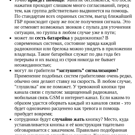
нажатия проходит слишком много согласований, перед
тем, как группа действительно выдвинется на помощь.
По стандартам всех охранных систем, выезд ближайшей
ГБР происходит сразу же после получения сигнала. Это
не отменяет возможных звонков с пульта для уточнения
ситуации, но группа в любом случае уже в пути;
может ли
сесть батарейка
у радиокнопки? В
современных системах, состояние заряда каждой
радиокнопки или брелока можно увидеть в приложении
владельца. Такие батарейки служат по два года без
перерыва и их выход из строя никогда не бывает
неожиданностью;
могут ли грабители
“заглушить” сигнализацию?
Применение подобных систем грабителями очень редко,
обычно они делают ставку на скорость. В любом случае,
"глушилка" им не поможет. У тревожной кнопки три
канала связи с пультом: защищенный радиоканал,
мобильная связь GSM и интернет-канал. Если каким-то
образом удастся оборвать каждый из каналов связи - это
будет однозначно расценено как тревога и помощь
прибудет вовремя;
сотрудники будут
случайно жать
кнопку? Место, куда
устанавливается кнопка и её конструкция тщательно
обговаривается с заказчиком. Правильно подобранная